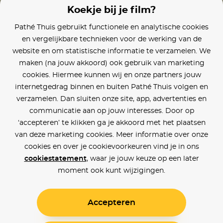
Koekje bij je film?
Pathé Thuis gebruikt functionele en analytische cookies
en vergelijkbare technieken voor de werking van de
website en om statistische informatie te verzamelen. We
maken (na jouw akkoord) ook gebruik van marketing
cookies. Hiermee kunnen wij en onze partners jouw
internetgedrag binnen en buiten Pathé Thuis volgen en
verzamelen. Dan sluiten onze site, app, advertenties en
communicatie aan op jouw interesses. Door op
‘accepteren’ te klikken ga je akkoord met het plaatsen
van deze marketing cookies. Meer informatie over onze
cookies en over je cookievoorkeuren vind je in ons
cookiestatement
, waar je jouw keuze op een later
moment ook kunt wijzigingen.
Accepteren