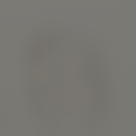
Cake
Kijk vanaf €2,99
7.8
2014
1u42m
/ 10