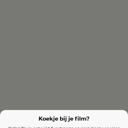
Queen of the Ring
Wall Street
All Eyez On M
Films van vergelijkbare makers
Magnolia
Mother's Day
Into the Woo
Koekje bij je film?